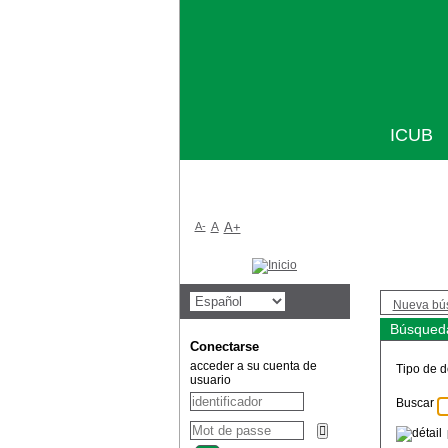
ICUB
A-
A
A+
Nueva bú
Búsqueda
Conectarse
acceder a su cuenta de
Tipo de 
usuario
Buscar