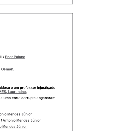
l.
/
Enor Paiano
, Osman.
doso e um professor injustiçado
ES, Laurentino.
 e uma corte corrupta enganaram
.
onio Mendes Júnior
/
Antonio Mendes Júnior
o Mendes Júnior