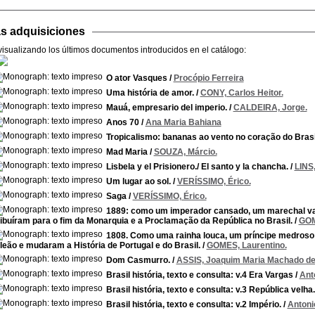
as adquisiciones
visualizando los últimos documentos introducidos en el catálogo:
O ator Vasques
/
Procópio Ferreira
Uma história de amor.
/
CONY, Carlos Heitor.
Mauá, empresario del imperio.
/
CALDEIRA, Jorge.
Anos 70
/
Ana Maria Bahiana
Tropicalismo: bananas ao vento no coração do Brasi
Mad Maria
/
SOUZA, Márcio.
Lisbela y el Prisionero./ El santo y la chancha.
/
LINS
Um lugar ao sol.
/
VERÍSSIMO, Érico.
Saga
/
VERÍSSIMO, Érico.
1889: como um imperador cansado, um marechal vai
ibuíram para o fim da Monarquia e a Proclamação da República no Brasil.
/
GOM
1808. Como uma rainha louca, um príncipe medroso
eão e mudaram a História de Portugal e do Brasil.
/
GOMES, Laurentino.
Dom Casmurro.
/
ASSIS, Joaquim Maria Machado de
Brasil história, texto e consulta: v.4 Era Vargas
/
Ant
Brasil história, texto e consulta: v.3 República velha.
Brasil história, texto e consulta: v.2 Império.
/
Antoni